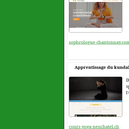
sophrologue-chantonnay.co
Apprentissage du kundal
D
s
l
cours-yoga-neuchatel.ch