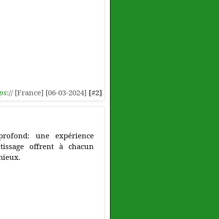
ps
:// [France] [06-03-2024]
[#2]
 profond: une expérience
ntissage offrent à chacun
mieux.