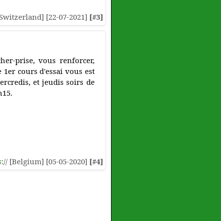
 [Switzerland] [22-07-2021]
[#3]
her-prise, vous renforcer,
e 1er cours d'essai vous est
rcredis, et jeudis soirs de
h15.
s
:// [Belgium] [05-05-2020]
[#4]