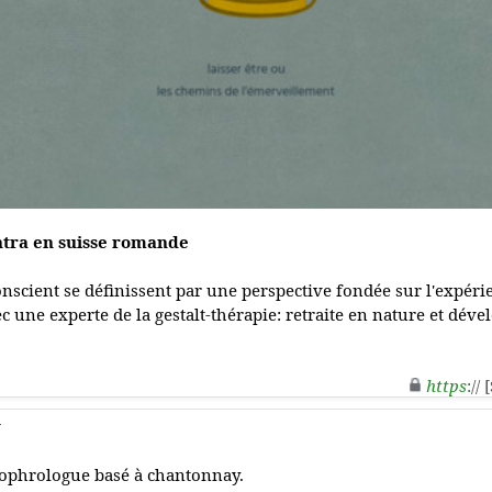
ntra en suisse romande
conscient se définissent par une perspective fondée sur l'expé
ec une experte de la gestalt-thérapie: retraite en nature et dév
https
://
y
ophrologue basé à chantonnay.