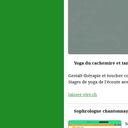
Yoga du cachemire et ta
Gestalt-thérapie et toucher 
Stages de yoga de l'écoute av
laisser-etre.ch
Sophrologue chantonna
S