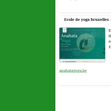
Ecole de yoga bruxelles 
E
d
o
1
anahatayoga.be