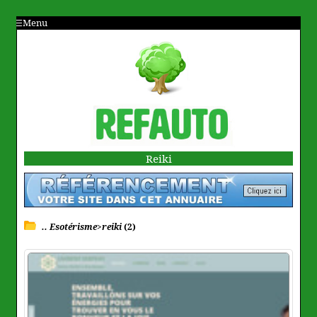
Menu
Reiki
.. Esotérisme>reiki
(2)