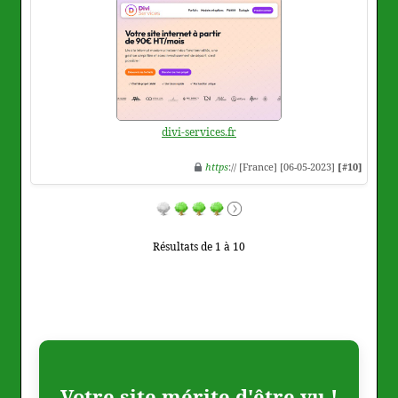
divi-services.fr
https
:// [France] [06-05-2023]
[#10]
Résultats de 1 à 10
Votre site mérite d'être vu !