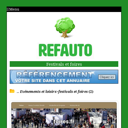
Menu
Festivals et foires
.. Evénements et loisirs>festivals et foires
(2)