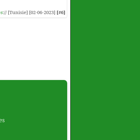
ps
:// [Tunisie] [02-06-2023]
[#6]
es