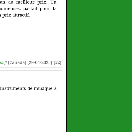
pan au meilleur prix. Un
monieuses, parfait pour la
 prix attractif.
ps
:// [Canada] [29-04-2025]
[#2]
s instruments de musique à