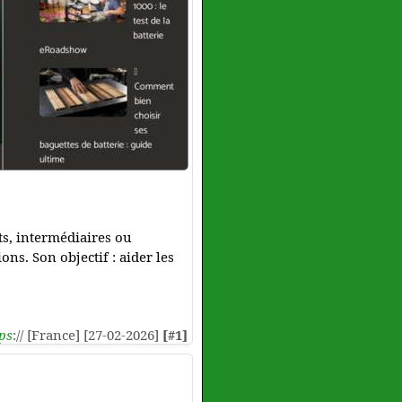
ts, intermédiaires ou
ns. Son objectif : aider les
ps
:// [France] [27-02-2026]
[#1]