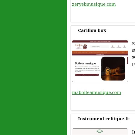
zeryebmusique.com
Carillon box
E
s
s
p
maboiteamusique.com
Instrument celtique.fr
I