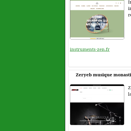
I
i
r
instruments-zen.fr
Zeryeb musique monastir
Z
l