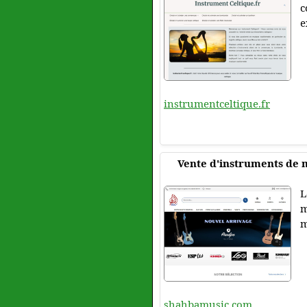
c
e
instrumentceltique.fr
Vente d'instruments de 
L
m
m
shahbamusic.com