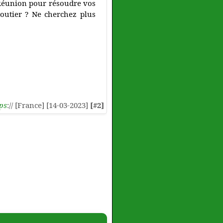
a Réunion pour résoudre vos
routier ? Ne cherchez plus
ps
:// [France] [14-03-2023]
[#2]