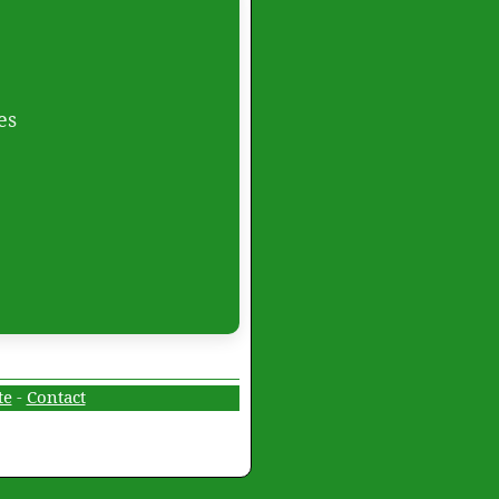
es
te
-
Contact