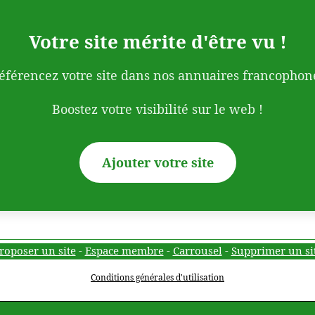
Votre site mérite d'être vu !
éférencez votre site dans nos annuaires francophon
Boostez votre visibilité sur le web !
Ajouter votre site
roposer un site
-
Espace membre
-
Carrousel
-
Supprimer un si
Conditions générales d'utilisation