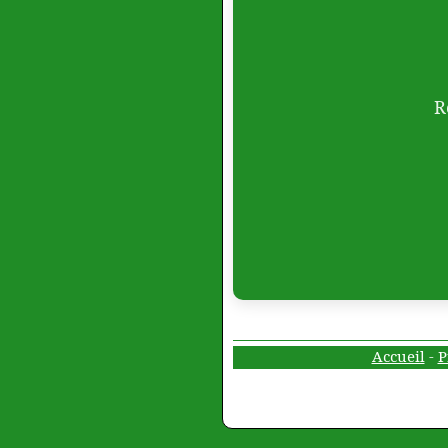
R
Accueil
-
P