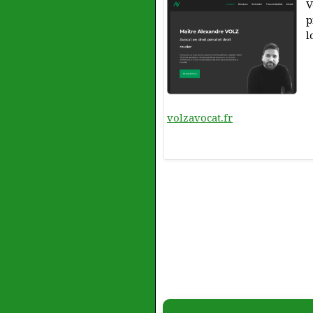
V
p
l
volzavocat.fr