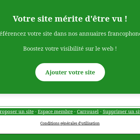
Votre site mérite d'être vu !
éférencez votre site dans nos annuaires francophon
Boostez votre visibilité sur le web !
Ajouter votre site
roposer un site
-
Espace membre
-
Carrousel
-
Supprimer un si
Conditions générales d'utilisation