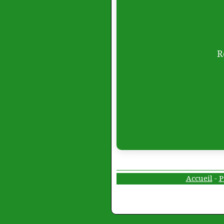
R
Accueil
-
P