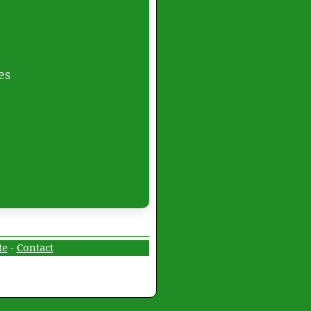
es
te
-
Contact