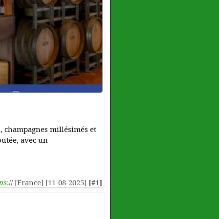
s, champagnes millésimés et
outée, avec un
ps
:// [France] [11-08-2025]
[#1]