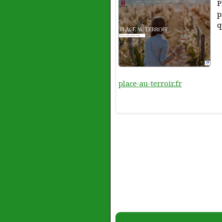
P
p
q
place-au-terroir.fr