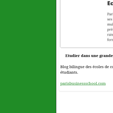
Etudier dans une grande
Blog bilingue des écoles de c
étudiants.
parisbusinessschool.com