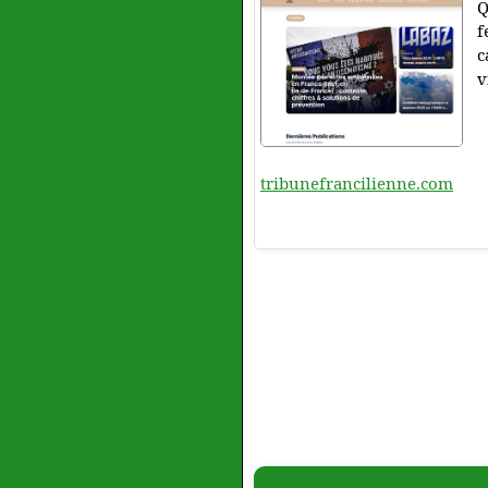
Q
f
c
v
tribunefrancilienne.com