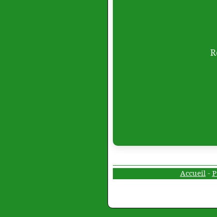
R
Accueil
-
P