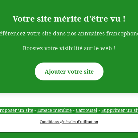
Votre site mérite d'être vu !
éférencez votre site dans nos annuaires francophon
Boostez votre visibilité sur le web !
Ajouter votre site
roposer un site
-
Espace membre
-
Carrousel
-
Supprimer un si
Conditions générales d'utilisation