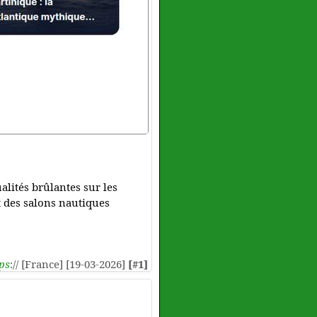
lités brûlantes sur les
t des salons nautiques
ps
:// [France] [19-03-2026]
[#1]