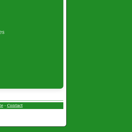
es
te
-
Contact