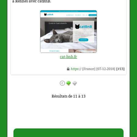
à Rennes avec catBnB.
cat-bnb.fr
https
:// [France] [07-12-2018]
[#13]
Résultats de 11 à 13