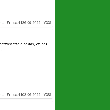
s
:// [France] [26-09-2022]
[#22]
rrosserie à cestas, en cas
e.
s
:// [France] [02-06-2022]
[#23]