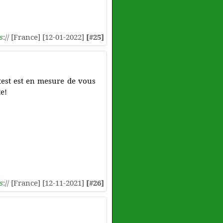
s
:// [France] [12-01-2022]
[#25]
itest est en mesure de vous
te!
s
:// [France] [12-11-2021]
[#26]