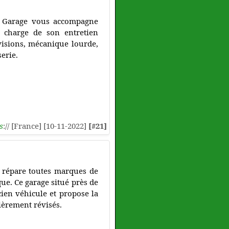
K Garage vous accompagne
 charge de son entretien
visions, mécanique lourde,
serie.
s
:// [France] [10-11-2022]
[#21]
 répare toutes marques de
ue. Ce garage situé près de
ien véhicule et propose la
ièrement révisés.