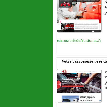
N
s
p
carrosseriedefrontonas.fr
Votre carrosserie près de
V
v
p
n