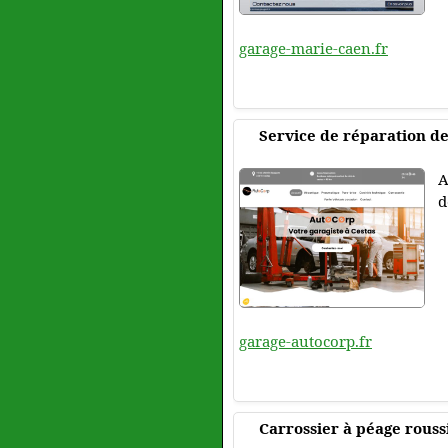
garage-marie-caen.fr
Service de réparation de
A
d
garage-autocorp.fr
Carrossier à péage rouss