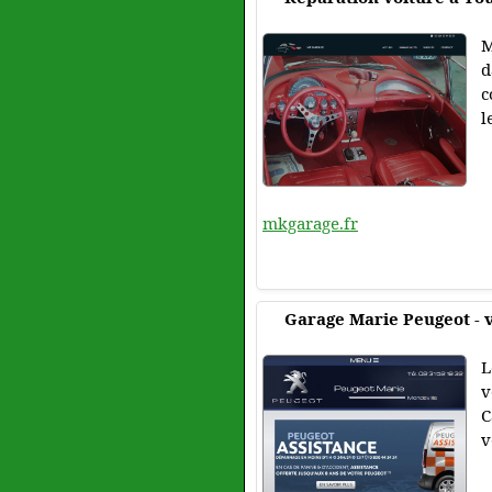
M
d
c
l
mkgarage.fr
Garage Marie Peugeot - v
L
v
C
v