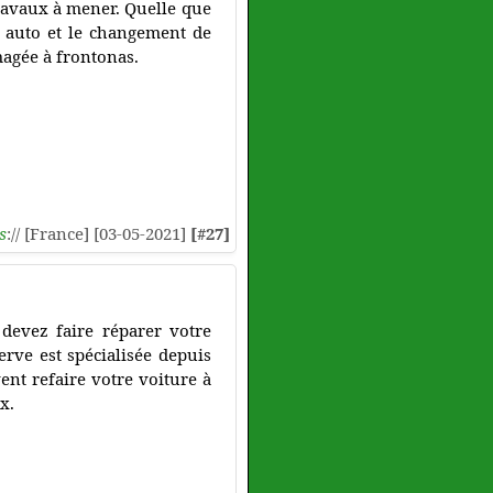
ravaux à mener. Quelle que
e auto et le changement de
magée à frontonas.
s
:// [France] [03-05-2021]
[#27]
 devez faire réparer votre
erve est spécialisée depuis
ent refaire votre voiture à
x.