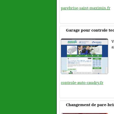
parebrise-saint-maximin.fr
Garage pour controle te
V
a
controle-auto-caudry.fr
Changement de pare-bri