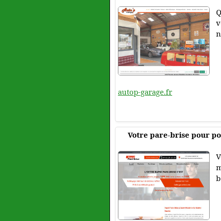
Q
v
n
autop-garage.fr
Votre pare-brise pour po
V
m
b