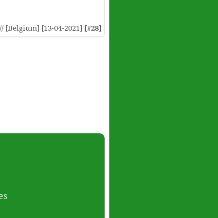
:// [Belgium] [13-04-2021]
[#28]
es