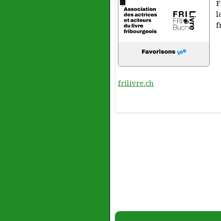
F
l
f
frilivre.ch