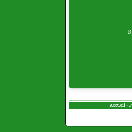
R
Accueil
-
P