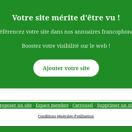
Votre site mérite d'être vu !
éférencez votre site dans nos annuaires francophon
Boostez votre visibilité sur le web !
Ajouter votre site
roposer un site
-
Espace membre
-
Carrousel
-
Supprimer un si
Conditions générales d'utilisation