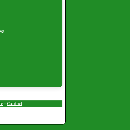
es
te
-
Contact