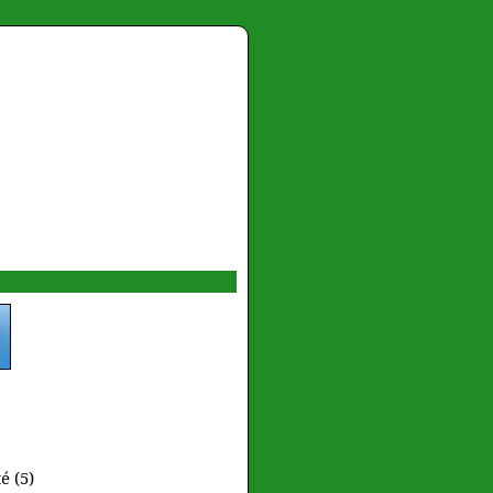
é (5)