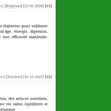
s
:// [Belgium] [22-02-2026]
[#1]
ent élaborées pour sublimer
i-âge, énergie, digestion,
r une efficacité maximale.
ps
:// [Tunisie] [10-12-2025]
[#2]
tox, des astuces nutrition,
ne vie saine, équilibrée et
ellement.