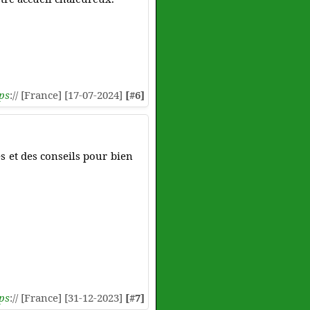
ps
:// [France] [17-07-2024]
[#6]
es et des conseils pour bien
ps
:// [France] [31-12-2023]
[#7]