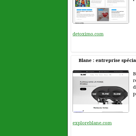
detoximo.com
Blane : entreprise spécia
B
r
d
p
exploreblane.com