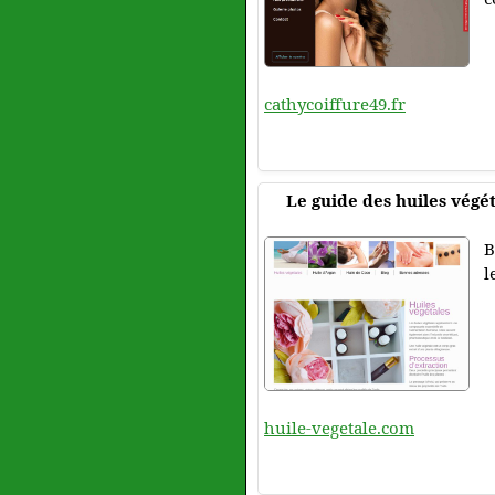
cathycoiffure49.fr
Le guide des huiles végé
B
l
huile-vegetale.com