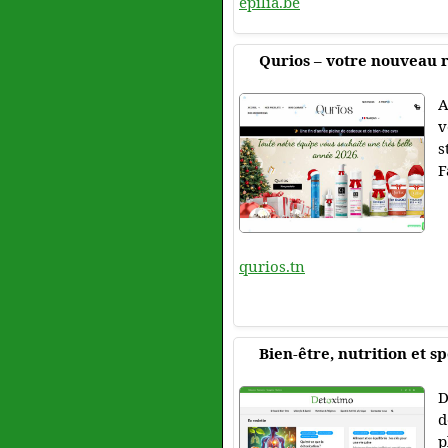
epilia.be
Qurios – votre nouveau ri
A
v
s
F
qurios.tn
Bien-être, nutrition et s
D
d
p