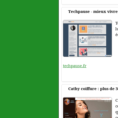
Techpause - mieux vivre
T
l
é
techpause.fr
Cathy coiffure : plus de 
C
c
q
c