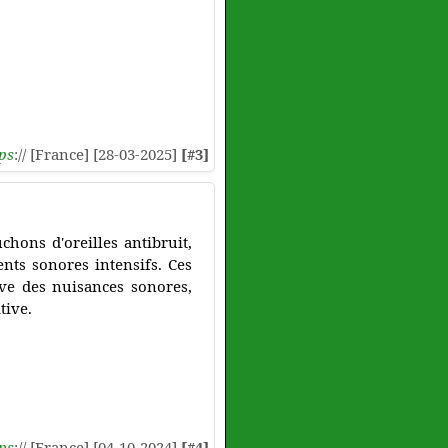
ps
:// [France] [28-03-2025]
[#3]
chons d'oreilles antibruit,
nts sonores intensifs. Ces
ive des nuisances sonores,
tive.
ps
:// [France] [04-10-2024]
[#4]