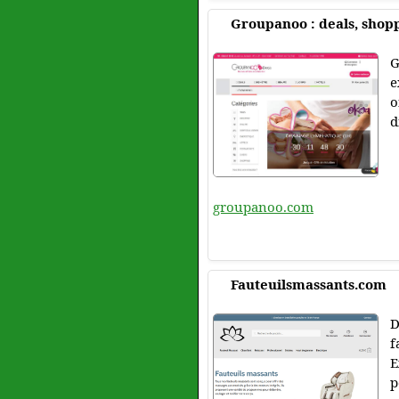
Groupanoo : deals, shopp
G
e
o
d
groupanoo.com
Fauteuilsmassants.com
D
f
E
p