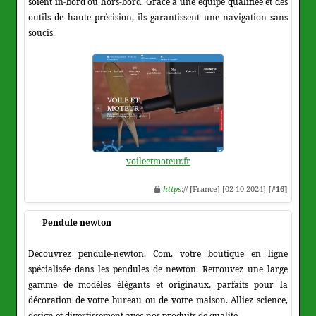
soient in-bord ou hors-bord. Grâce à une équipe qualifiée et des
outils de haute précision, ils garantissent une navigation sans
soucis.
voileetmoteur.fr
https
:// [France] [02-10-2024]
[#16]
Pendule newton
Découvrez pendule-newton. Com, votre boutique en ligne
spécialisée dans les pendules de newton. Retrouvez une large
gamme de modèles élégants et originaux, parfaits pour la
décoration de votre bureau ou de votre maison. Alliez science,
design et divertissement avec nos produits de qualité.