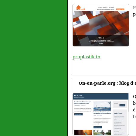
P
p
proplastik.tn
On-en-parle.org : blog d'
O
b
é
l