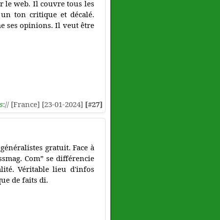
r le web. Il couvre tous les
 un ton critique et décalé.
 ses opinions. Il veut être
s
:// [France] [23-01-2024]
[#27]
énéralistes gratuit. Face à
essmag. Com” se différencie
ité. Véritable lieu d'infos
ue de faits di.