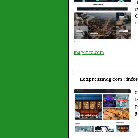
D
s
C
u
mag-info.com
Lexpressmag.com : infos 
S
l
p
g