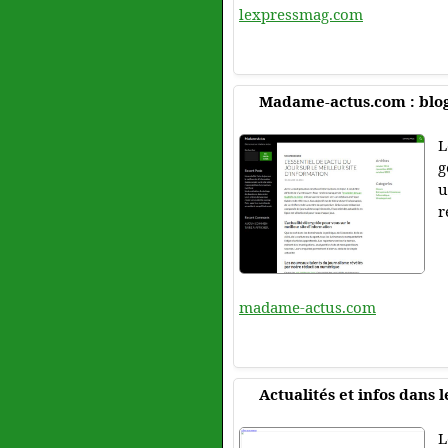
lexpressmag.com
Madame-actus.com : blog 
L
g
u
r
madame-actus.com
Actualités et infos dans
L