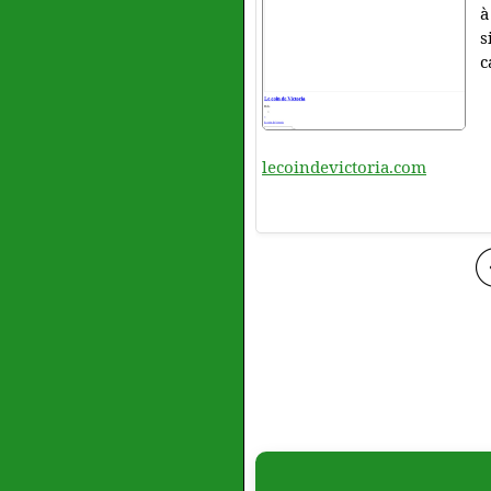
à
s
c
lecoindevictoria.com