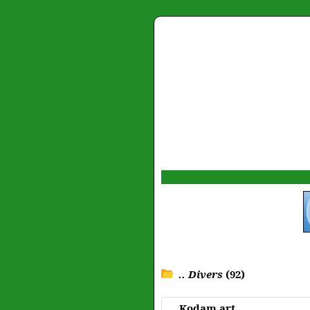
.. Divers
(92)
Kodam art