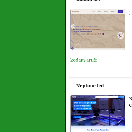
J
kodam-art.fr
Neptune led
N
C