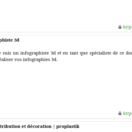
http
phiste 3d
e suis un infographiste 3d et en tant que spécialiste de ce d
éaliser vos infographies 3d.
http
istribution et décoration | proplastik