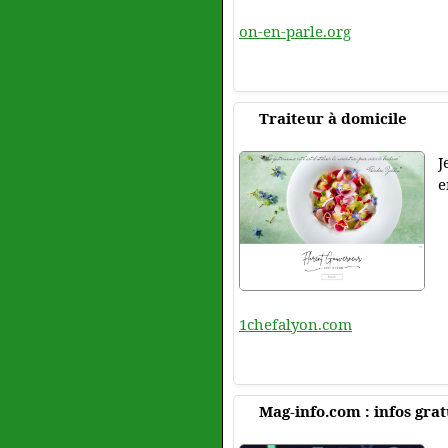
on-en-parle.org
Traiteur à domicile
J
e
1chefalyon.com
Mag-info.com : infos grat