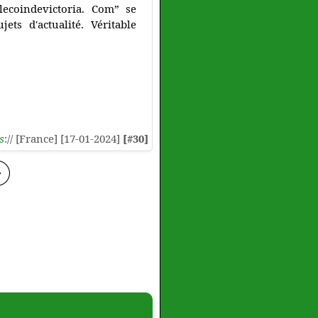
“lecoindevictoria. Com” se
ets d'actualité. Véritable
s
:// [France] [17-01-2024]
[#30]