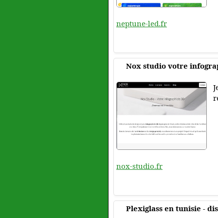
neptune-led.fr
Nox studio votre infogra
J
r
nox-studio.fr
Plexiglass en tunisie - d