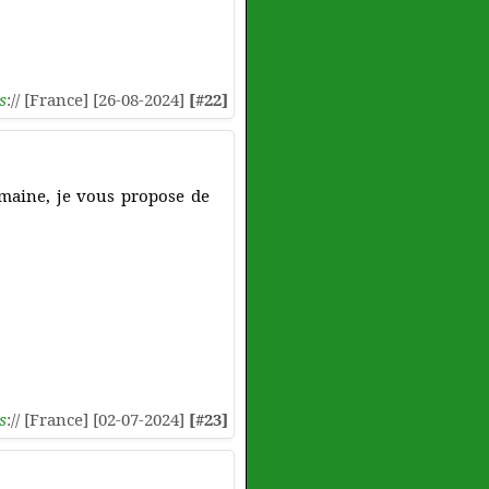
s
:// [France] [26-08-2024]
[#22]
omaine, je vous propose de
s
:// [France] [02-07-2024]
[#23]