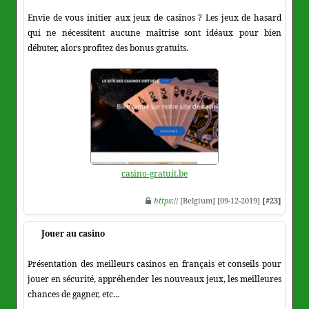
Envie de vous initier aux jeux de casinos ? Les jeux de hasard
qui ne nécessitent aucune maîtrise sont idéaux pour bien
débuter, alors profitez des bonus gratuits.
casino-gratuit.be
https
:// [Belgium] [09-12-2019]
[#23]
Jouer au casino
Présentation des meilleurs casinos en français et conseils pour
jouer en sécurité, appréhender les nouveaux jeux, les meilleures
chances de gagner, etc...