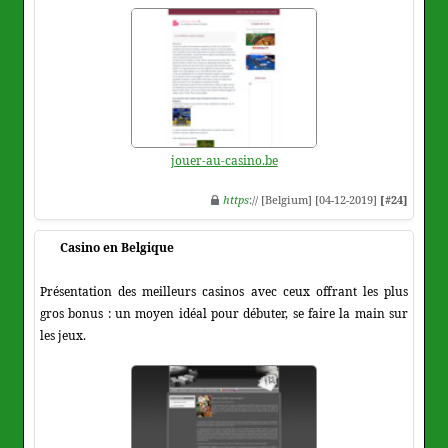
jouer-au-casino.be
https
:// [Belgium] [04-12-2019]
[#24]
Casino en Belgique
Présentation des meilleurs casinos avec ceux offrant les plus
gros bonus : un moyen idéal pour débuter, se faire la main sur
les jeux.