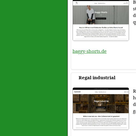
B
s
d
q
baggy-shorts.de
Regal industrial
R
h
d
g