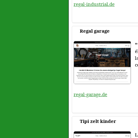
regal-industrial.de
Regal garage
*
é
l
c
regal-garage.de
Tipi zelt kinder
L