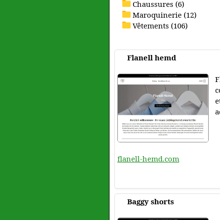
Chaussures (6)
Maroquinerie (12)
Vêtements (106)
Flanell hemd
F
c
e
a
flanell-hemd.com
Baggy shorts