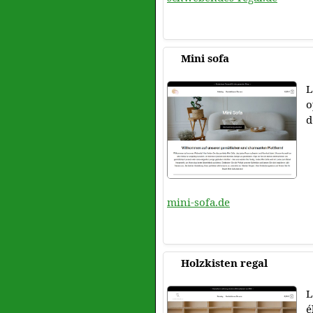
Mini sofa
L
o
d
mini-sofa.de
Holzkisten regal
L
é