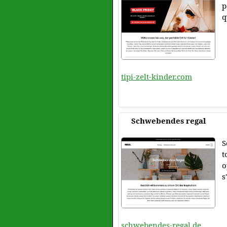
p
q
tipi-zelt-kinder.com
Schwebendes regal
S
t
o
s
schwebendes-regal.de