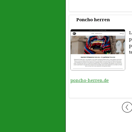
Poncho herren
L
p
p
t
poncho-herren.de