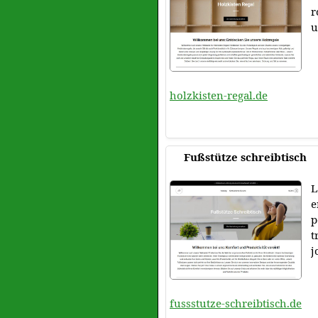
r
u
holzkisten-regal.de
Fußstütze schreibtisch
L
e
p
t
j
fussstutze-schreibtisch.de