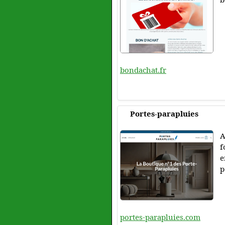
bondachat.fr
Portes-parapluies
A
f
e
p
portes-parapluies.com