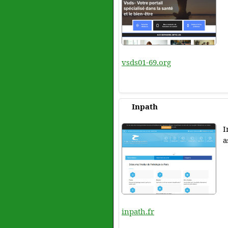
vsds01-69.org
Inpath
I
a
inpath.fr