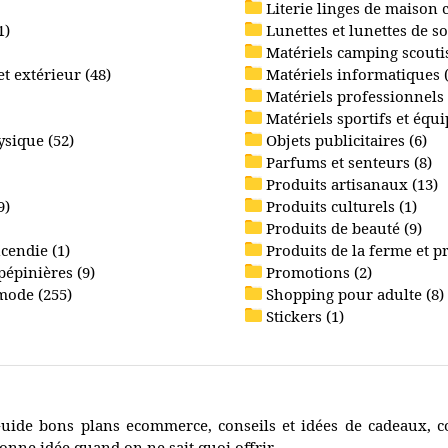
Literie linges de maison 
1)
Lunettes et lunettes de sol
Matériels camping scoutis
 extérieur (48)
Matériels informatiques 
Matériels professionnels 
Matériels sportifs et équ
ysique (52)
Objets publicitaires (6)
Parfums et senteurs (8)
Produits artisanaux (13)
9)
Produits culturels (1)
Produits de beauté (9)
cendie (1)
Produits de la ferme et p
pépinières (9)
Promotions (2)
 mode (255)
Shopping pour adulte (8)
Stickers (1)
uide bons plans ecommerce, conseils et idées de cadeaux, c
onne idée quand on ne sait quoi offrir.