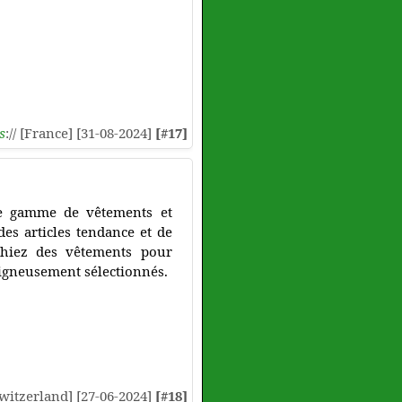
s
:// [France] [31-08-2024]
[#17]
te gamme de vêtements et
es articles tendance et de
rchiez des vêtements pour
oigneusement sélectionnés.
[Switzerland] [27-06-2024]
[#18]