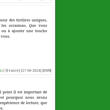
our des tirelires uniques,
s les occasions. Que vous
s ou à ajouter une touche
r vous.
s
:// [France] [27-06-2024]
[#19]
 point il est important de
'est pourquoi nous avons
expérience de lecture, que
e.