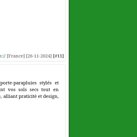
s
:// [France] [26-11-2024]
[#11]
orte-parapluies stylés et
ent vos sols secs tout en
alliant praticité et design,