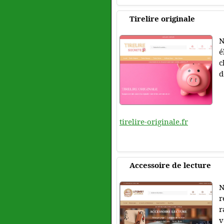
Tirelire originale
N
é
c
d
tirelire-originale.fr
Accessoire de lecture
N
r
r
v