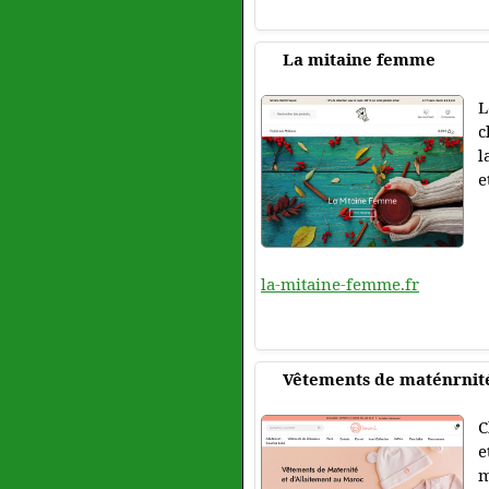
La mitaine femme
L
c
l
e
la-mitaine-femme.fr
Vêtements de maténrnit
C
e
m