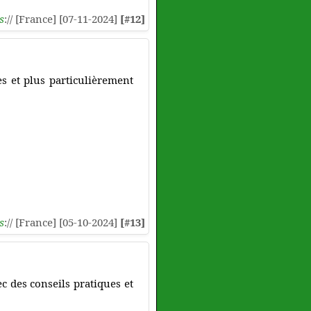
s
:// [France] [07-11-2024]
[#12]
es et plus particulièrement
s
:// [France] [05-10-2024]
[#13]
ec des conseils pratiques et