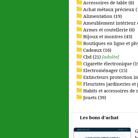
Accessoires de table (8)
Achat métaux précieux (
Alimentation (19)
Ameublement intérieur et
Armes et coutellerie (6)
Bijoux et montres (43)
Boutiques en ligne et ph
Cadeaux (16)
Cbd (21)
[adulte]
Cigarette électronique (1
Electroménager (15)
Extincteurs protection in
Fleuristes jardineries et 
Habits et accessoires de
Jouets (39)
Les bons d'achat
G
b