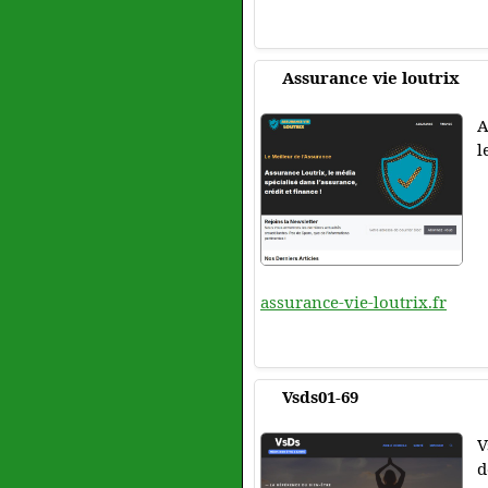
Assurance vie loutrix
A
l
assurance-vie-loutrix.fr
Vsds01-69
V
d