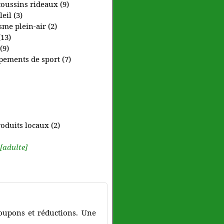
coussins rideaux (9)
eil (3)
me plein-air (2)
(13)
(9)
ipements de sport (7)
roduits locaux (2)
[adulte]
oupons et réductions. Une