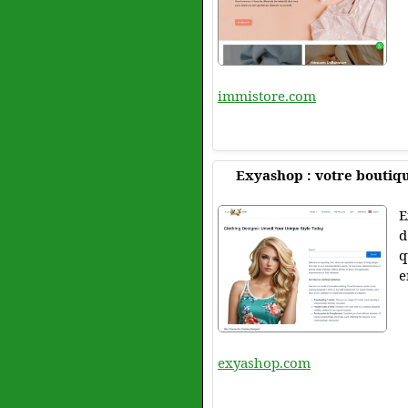
immistore.com
Exyashop : votre boutiqu
E
d
q
e
exyashop.com