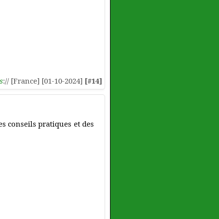
s
:// [France] [01-10-2024]
[#14]
es conseils pratiques et des