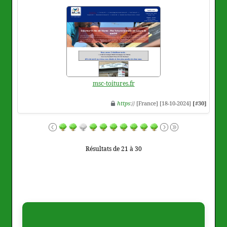
msc-toitures.fr
https
:// [France] [18-10-2024]
[#30]
Résultats de 21 à 30