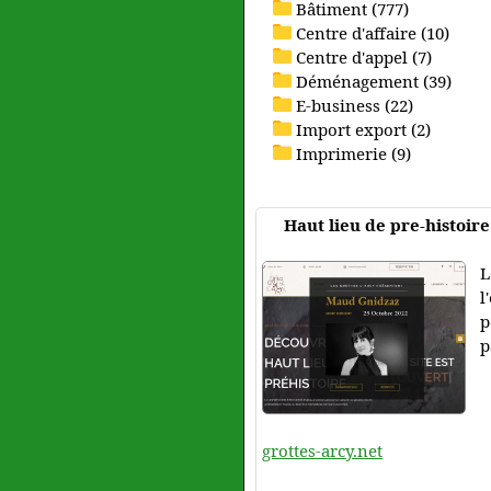
Bâtiment (777)
Centre d'affaire (10)
Centre d'appel (7)
Déménagement (39)
E-business (22)
Import export (2)
Imprimerie (9)
Haut lieu de pre-histoire
L
l
p
p
grottes-arcy.net