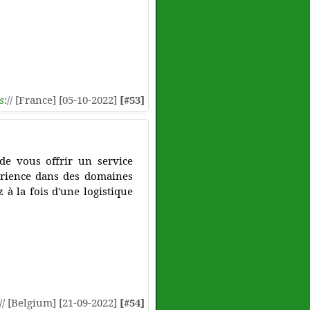
s
:// [France] [05-10-2022]
[#53]
de vous offrir un service
érience dans des domaines
z à la fois d'une logistique
:// [Belgium] [21-09-2022]
[#54]