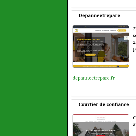
Depanneetrepare
2
s
2
p
depanneetrepare.fr
Courtier de confiance
C
a