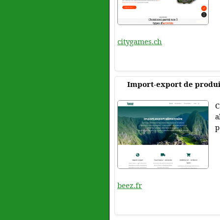
citygames.ch
Import-export de produit
C
a
p
beez.fr