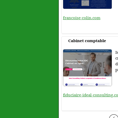
francoise-colin.com
Cabinet comptable
I
c
d
p
fiduciaire-ideal-consulting.