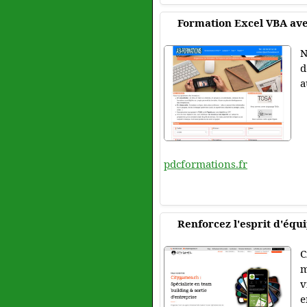
Formation Excel VBA av
N
d
a
pdcformations.fr
Renforcez l'esprit d'équ
C
m
v
e