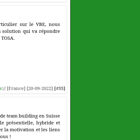
ticulier sur le VBE, nous
a solution qui va répondre
n TOSA.
s
:// [France] [20-09-2022]
[#55]
n de team building en Suisse
e présentielle, hybride et
 la motivation et les liens
ous !