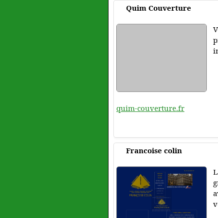
Quim Couverture
V
p
i
quim-couverture.fr
Francoise colin
L
g
a
v