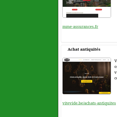
mme-assurances.fr
Achat antiquités
V
o
v
c
vitevide.be/achats-antiquites